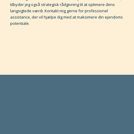
tilbyder jeg også strategisk rådgivning til at optimere dens
langsigtede værdi. Kontakt mig gerne for professionel
assistance, der vil hjælpe dig med at maksimere din ejendoms
potentiale.
SALGET VIL FOREGÅ I TÆT SAMARBEJDE
MED EN STÆRK LANDSDÆKKENDE