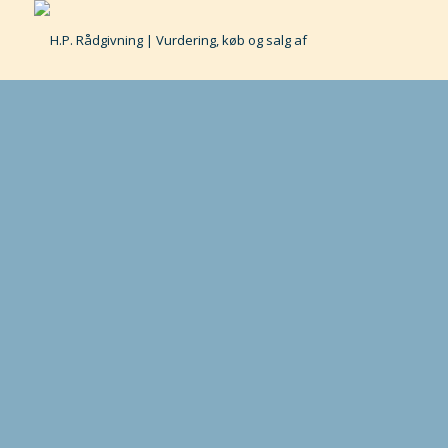
GÅR DU I
SALGSTANKER,
KONTAKT MIG FOR EN
UFORPLIGTENDE
VURDERING AF DIN
EJENDOM/FRITIDSHUS.