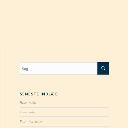
SENESTE INDLÆG
Hello world!
A nice entry
Entry with Audio