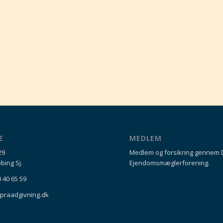
E
MEDLEM
29
Medlem og forsikring gennem
bing Sj.
Ejendomsmæglerforening.
0 40 65 59
praadgivning.dk