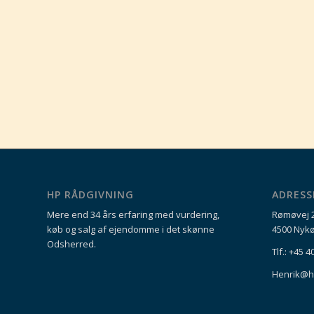
HP RÅDGIVNING
ADRESS
Mere end 34 års erfaring med vurdering,
Rømøvej 
køb og salg af ejendomme i det skønne
4500 Nykø
Odsherred.
Tlf.: +45 4
Henrik@h