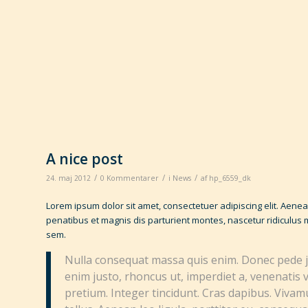
A nice post
/
/
/
24. maj 2012
0 Kommentarer
i
News
af
hp_6559_dk
Lorem ipsum dolor sit amet, consectetuer adipiscing elit. Ae
penatibus et magnis dis parturient montes, nascetur ridiculus m
sem.
Nulla consequat massa quis enim. Donec pede just
enim justo, rhoncus ut, imperdiet a, venenatis v
pretium. Integer tincidunt. Cras dapibus. Viva