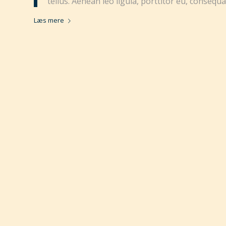
tellus. Aenean leo ligula, porttitor eu, consequat
Læs mere