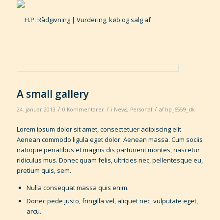
A small gallery
/
/
/
24. januar 2013
0 Kommentarer
i
News
,
Personal
af
hp_6559_dk
Lorem ipsum dolor sit amet, consectetuer adipiscing elit.
Aenean commodo ligula eget dolor. Aenean massa. Cum sociis
natoque penatibus et magnis dis parturient montes, nascetur
ridiculus mus. Donec quam felis, ultricies nec, pellentesque eu,
pretium quis, sem.
Nulla consequat massa quis enim.
Donec pede justo, fringilla vel, aliquet nec, vulputate eget,
arcu.